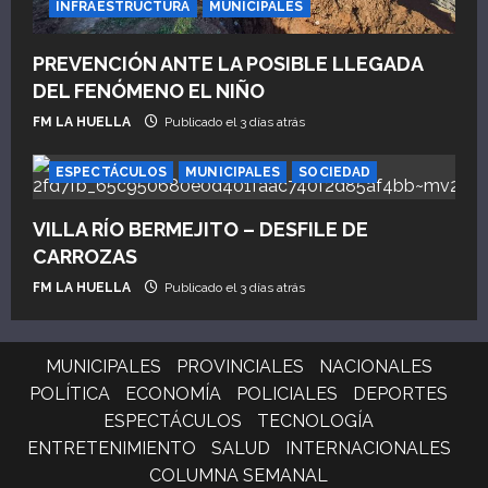
INFRAESTRUCTURA
MUNICIPALES
PREVENCIÓN ANTE LA POSIBLE LLEGADA
DEL FENÓMENO EL NIÑO
FM LA HUELLA
Publicado el 3 días atrás
ESPECTÁCULOS
MUNICIPALES
SOCIEDAD
VILLA RÍO BERMEJITO – DESFILE DE
CARROZAS
FM LA HUELLA
Publicado el 3 días atrás
MUNICIPALES
PROVINCIALES
NACIONALES
POLÍTICA
ECONOMÍA
POLICIALES
DEPORTES
ESPECTÁCULOS
TECNOLOGÍA
ENTRETENIMIENTO
SALUD
INTERNACIONALES
COLUMNA SEMANAL