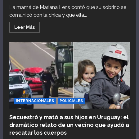
La mamá de Mariana Lens contó que su sobrino se
comunicó con la chica y que ella...
Leer
Leer Más
más
acerca
de
La
joven
desaparecida
en
Mallorca
se
habría
comunicado
con
un
familiar,
pero
su
madre
INTERNACIONALES
POLICIALES
desconfía
Secuestró y mató a sus hijos en Uruguay: el
dramático relato de un vecino que ayudó a
rescatar los cuerpos