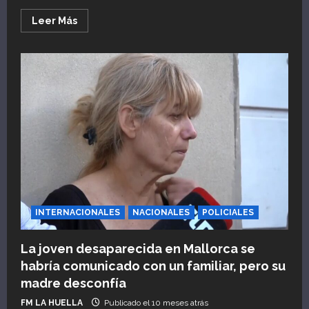
Leer
Leer Más
más
acerca
de
ESPAÑA:
ZDERO
AVANZA
EN
GESTIONES
COMERCIALES
CON
EL
BANCO
EUROPEO
DE
INVERSIONES
INTERNACIONALES
NACIONALES
POLICIALES
La joven desaparecida en Mallorca se
habría comunicado con un familiar, pero su
madre desconfía
FM LA HUELLA
Publicado el 10 meses atrás