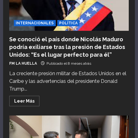
2026
INTERNACIONALES
POLÍTICA
Se conoció el país donde Nicolás Maduro
podría exiliarse tras la presión de Estados
Unidos: “Es el lugar perfecto para él”
FM LA HUELLA
Publicado el 8 meses atrás
La creciente presión militar de Estados Unidos en el
Caribe y las advertencias del presidente Donald
Trump...
Leer
Leer Más
más
acerca
de
Se
conoció
el
país
donde