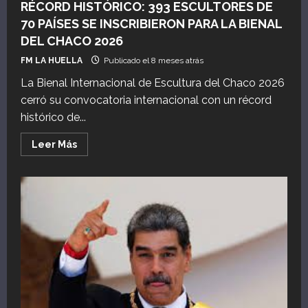
RÉCORD HISTÓRICO: 393 ESCULTORES DE
70 PAÍSES SE INSCRIBIERON PARA LA BIENAL
DEL CHACO 2026
FM LA HUELLA
Publicado el 8 meses atrás
La Bienal Internacional de Escultura del Chaco 2026
cerró su convocatoria internacional con un récord
histórico de...
Leer
Leer Más
más
acerca
de
RÉCORD
HISTÓRICO:
393
ESCULTORES
DE
70
PAÍSES
SE
INSCRIBIERON
PARA
LA
BIENAL
DEL
CHACO