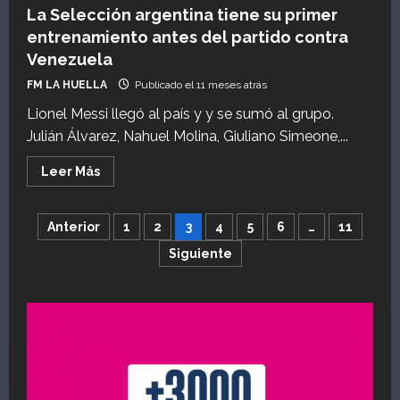
La Selección argentina tiene su primer
entrenamiento antes del partido contra
Venezuela
FM LA HUELLA
Publicado el 11 meses atrás
Lionel Messi llegó al país y y se sumó al grupo.
Julián Álvarez, Nahuel Molina, Giuliano Simeone,...
Leer
Leer Más
más
acerca
de
La
Paginación
Anterior
1
2
3
4
5
6
…
11
Selección
argentina
Siguiente
tiene
de
su
primer
entrenamiento
entradas
antes
del
partido
contra
Venezuela