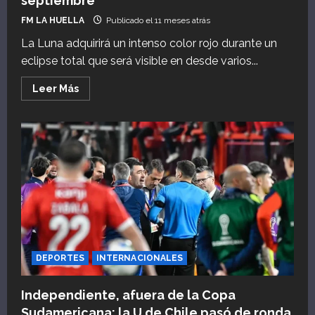
septiembre
FM LA HUELLA
Publicado el 11 meses atrás
La Luna adquirirá un intenso color rojo durante un
eclipse total que será visible en desde varios...
Leer
Leer Más
más
acerca
de
Luna
de
Sangre
2025:
día,
horario
y
dónde
se
podrá
ver
el
eclipse
lunar
DEPORTES
INTERNACIONALES
total
de
septiembre
Independiente, afuera de la Copa
Sudamericana: la U de Chile pasó de ronda