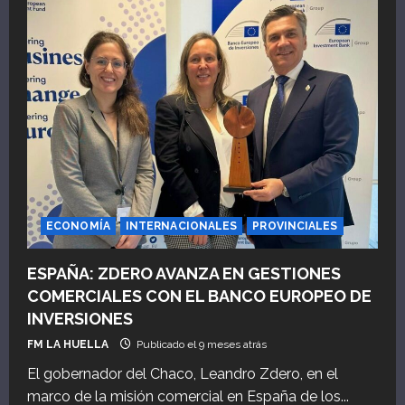
intendente
de
Saenz
Peña,
Bruno
Cipolini
recibió
al
Embajador
de
Serbia
y
al
Cónsul
Diplomático
de
Paraguay
ECONOMÍA
INTERNACIONALES
PROVINCIALES
ESPAÑA: ZDERO AVANZA EN GESTIONES
COMERCIALES CON EL BANCO EUROPEO DE
INVERSIONES
FM LA HUELLA
Publicado el 9 meses atrás
El gobernador del Chaco, Leandro Zdero, en el
marco de la misión comercial en España de los...