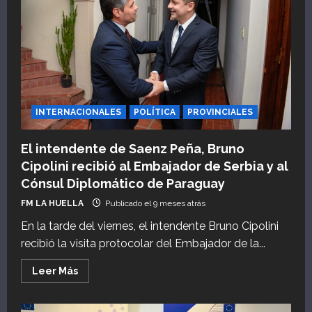
Nicolás
Maduro
podría
exiliarse
tras
la
presión
de
Estados
Unidos:
“Es
el
INTERNACIONALES
POLÍTICA
PROVINCIALES
lugar
perfecto
para
El intendente de Saenz Peña, Bruno
él”
Cipolini recibió al Embajador de Serbia y al
Cónsul Diplomático de Paraguay
FM LA HUELLA
Publicado el 9 meses atrás
En la tarde del viernes, el intendente Bruno Cipolini
recibió la visita protocolar del Embajador de la...
Leer
Leer Más
más
acerca
de
El