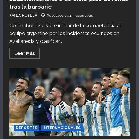
tras la barbarie
FM LA HUELLA
Publicado el 11 meses atrás
Conmebol resolvió eliminar de la competencia al
equipo argentino por los incidentes ocurridos en
Avellaneda y clasificar...
Leer
Leer Más
más
acerca
de
Independiente,
afuera
de
la
Copa
Sudamericana:
la
U
de
Chile
pasó
de
ronda
tras
DEPORTES
INTERNACIONALES
la
barbarie