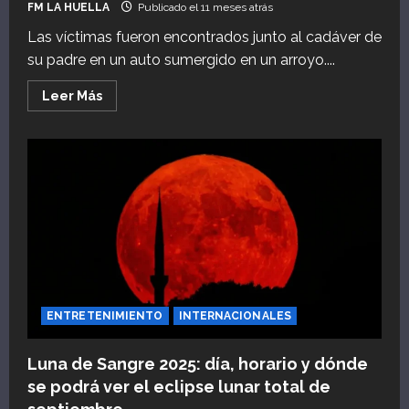
FM LA HUELLA
Publicado el 11 meses atrás
Las víctimas fueron encontrados junto al cadáver de
su padre en un auto sumergido en un arroyo....
Leer
Leer Más
más
acerca
de
Secuestró
y
mató
a
sus
hijos
en
Uruguay:
el
dramático
relato
de
un
vecino
ENTRETENIMIENTO
INTERNACIONALES
que
ayudó
a
Luna de Sangre 2025: día, horario y dónde
rescatar
los
se podrá ver el eclipse lunar total de
cuerpos