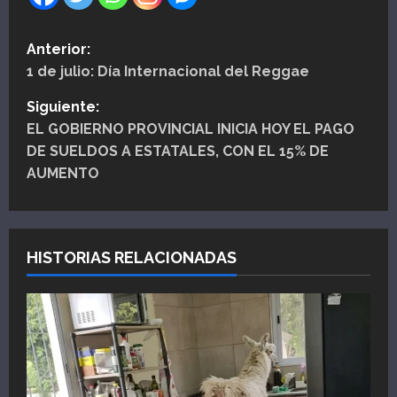
N
Anterior:
1 de julio: Día Internacional del Reggae
a
Siguiente:
v
EL GOBIERNO PROVINCIAL INICIA HOY EL PAGO
e
DE SUELDOS A ESTATALES, CON EL 15% DE
AUMENTO
g
a
HISTORIAS RELACIONADAS
c
i
ó
n