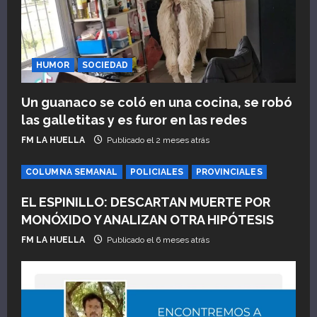
d
e
HUMOR
SOCIEDAD
e
n
Un guanaco se coló en una cocina, se robó
las galletitas y es furor en las redes
t
FM LA HUELLA
Publicado el 2 meses atrás
r
COLUMNA SEMANAL
POLICIALES
PROVINCIALES
a
EL ESPINILLO: DESCARTAN MUERTE POR
d
MONÓXIDO Y ANALIZAN OTRA HIPÓTESIS
FM LA HUELLA
Publicado el 6 meses atrás
a
s