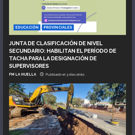
e
n
EDUCACIÓN
PROVINCIALES
t
JUNTA DE CLASIFICACIÓN DE NIVEL
r
SECUNDARIO: HABILITAN EL PERÍODO DE
a
TACHA PARA LA DESIGNACIÓN DE
SUPERVISORES
d
FM LA HUELLA
Publicado el 3 días atrás
a
s