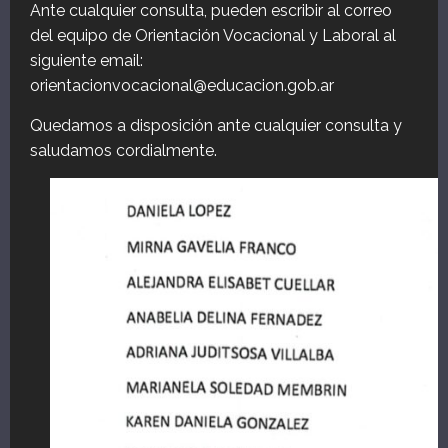
Ante cualquier consulta, pueden escribir al correo
del equipo de Orientación Vocacional y Laboral al
siguiente email:
orientacionvocacional@educacion.gob.ar
Quedamos a disposición ante cualquier consulta y
saludamos cordialmente.