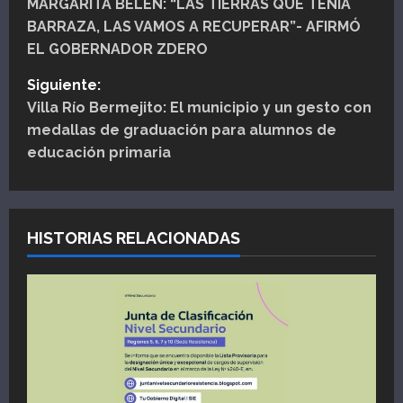
MARGARITA BELÉN: “LAS TIERRAS QUE TENÍA
a
BARRAZA, LAS VAMOS A RECUPERAR”- AFIRMÓ
v
EL GOBERNADOR ZDERO
e
Siguiente:
Villa Río Bermejito: El municipio y un gesto con
g
medallas de graduación para alumnos de
educación primaria
a
c
i
HISTORIAS RELACIONADAS
ó
n
d
e