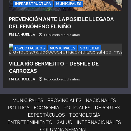
INFRAESTRUCTURA
MUNICIPALES
PREVENCIÓN ANTE LA POSIBLE LLEGADA
DEL FENÓMENO EL NIÑO
FM LA HUELLA
Publicado el 1 día atrás
ESPECTÁCULOS
MUNICIPALES
SOCIEDAD
VILLA RÍO BERMEJITO – DESFILE DE
CARROZAS
FM LA HUELLA
Publicado el 1 día atrás
MUNICIPALES
PROVINCIALES
NACIONALES
POLÍTICA
ECONOMÍA
POLICIALES
DEPORTES
ESPECTÁCULOS
TECNOLOGÍA
ENTRETENIMIENTO
SALUD
INTERNACIONALES
COLUMNA SEMANAL