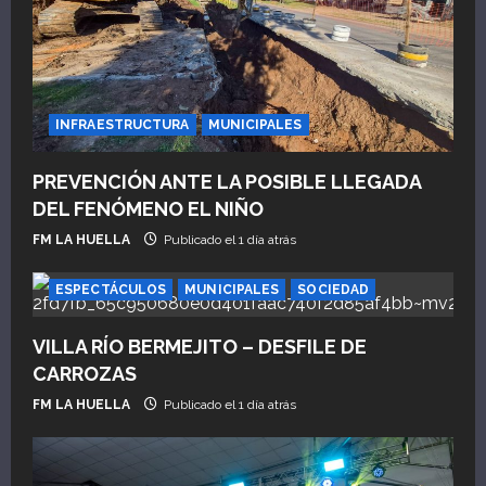
n
d
e
INFRAESTRUCTURA
MUNICIPALES
e
PREVENCIÓN ANTE LA POSIBLE LLEGADA
n
DEL FENÓMENO EL NIÑO
t
FM LA HUELLA
Publicado el 1 día atrás
r
ESPECTÁCULOS
MUNICIPALES
SOCIEDAD
a
VILLA RÍO BERMEJITO – DESFILE DE
CARROZAS
d
FM LA HUELLA
Publicado el 1 día atrás
a
s