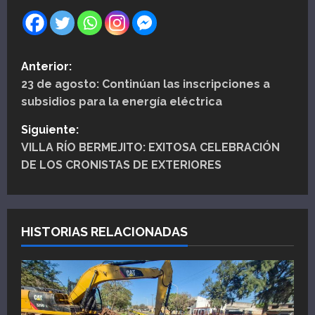
N
Anterior:
23 de agosto: Continúan las inscripciones a
a
subsidios para la energía eléctrica
v
Siguiente:
e
VILLA RÍO BERMEJITO: EXITOSA CELEBRACIÓN
DE LOS CRONISTAS DE EXTERIORES
g
a
HISTORIAS RELACIONADAS
c
i
ó