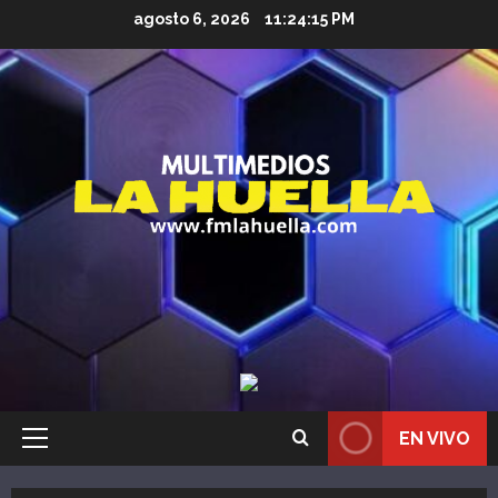
Saltar
agosto 6, 2026
11:24:16 PM
al
contenido
EN VIVO
Menú
principal