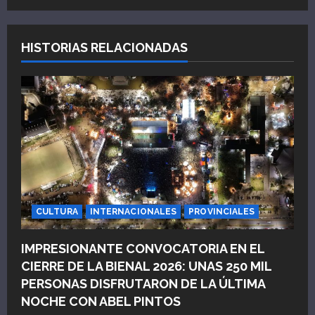
a
c
HISTORIAS RELACIONADAS
i
ó
n
d
e
e
CULTURA
INTERNACIONALES
PROVINCIALES
n
IMPRESIONANTE CONVOCATORIA EN EL
CIERRE DE LA BIENAL 2026: UNAS 250 MIL
t
PERSONAS DISFRUTARON DE LA ÚLTIMA
r
NOCHE CON ABEL PINTOS