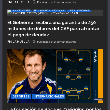
FM LA HUELLA
Publicado el 2 semanas atrás
a
ECONOMÍA
INTERNACIONALES
NACIONALES
d
El Gobierno recibirá una garantía de 250
a
millones de dólares del CAF para afrontar
el pago de deudav
s
FM LA HUELLA
Publicado el 2 semanas atrás
DEPORTES
INTERNACIONALES
La formación de Boca vs. O’Higgins, por los