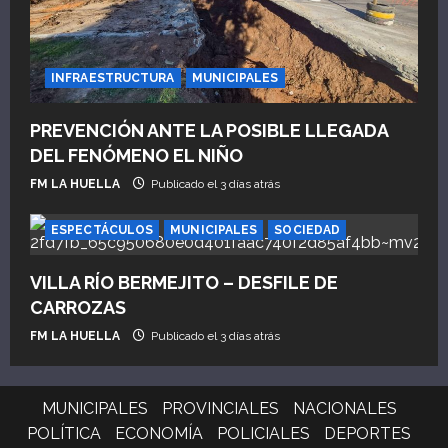
INFRAESTRUCTURA
MUNICIPALES
PREVENCIÓN ANTE LA POSIBLE LLEGADA
DEL FENÓMENO EL NIÑO
FM LA HUELLA
Publicado el 3 días atrás
ESPECTÁCULOS
MUNICIPALES
SOCIEDAD
VILLA RÍO BERMEJITO – DESFILE DE
CARROZAS
FM LA HUELLA
Publicado el 3 días atrás
MUNICIPALES
PROVINCIALES
NACIONALES
POLÍTICA
ECONOMÍA
POLICIALES
DEPORTES