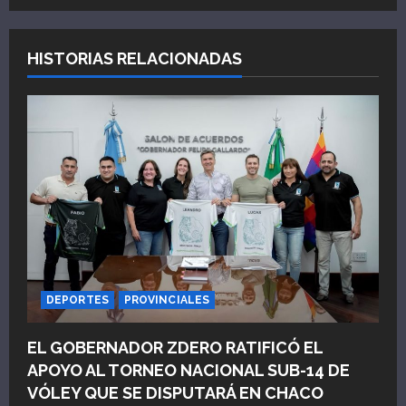
a
HISTORIAS RELACIONADAS
c
i
ó
n
d
e
e
DEPORTES
PROVINCIALES
n
EL GOBERNADOR ZDERO RATIFICÓ EL
t
APOYO AL TORNEO NACIONAL SUB-14 DE
VÓLEY QUE SE DISPUTARÁ EN CHACO