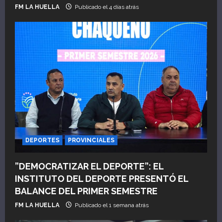
r
FM LA HUELLA
Publicado el 4 días atrás
a
d
a
s
DEPORTES
PROVINCIALES
”DEMOCRATIZAR EL DEPORTE”: EL
INSTITUTO DEL DEPORTE PRESENTÓ EL
BALANCE DEL PRIMER SEMESTRE
FM LA HUELLA
Publicado el 1 semana atrás