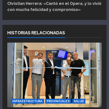
Christian Herrera: «Cantó en el Opera, y lo vivió
g
con mucha felicidad y compromiso»
a
c
HISTORIAS RELACIONADAS
i
ó
n
d
e
e
n
INFRAESTRUCTURA
PROVINCIALES
SALUD