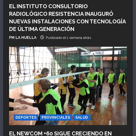
t
EL INSTITUTO CONSULTORIO
r
RADIOLÓGICO RESISTENCIA INAUGURÓ
NUEVAS INSTALACIONES CON TECNOLOGÍA
a
DE ÚLTIMA GENERACIÓN
d
FM LA HUELLA
Publicado el 1 semana atrás
a
s
DEPORTES
PROVINCIALES
SALUD
EL NEWCOM +60 SIGUE CRECIENDO EN