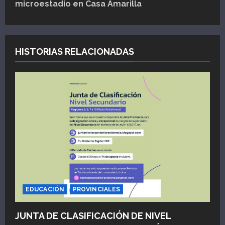
g
microestadio en Casa Amarilla
a
c
HISTORIAS RELACIONADAS
i
ó
n
d
e
e
n
EDUCACIÓN
PROVINCIALES
t
JUNTA DE CLASIFICACIÓN DE NIVEL