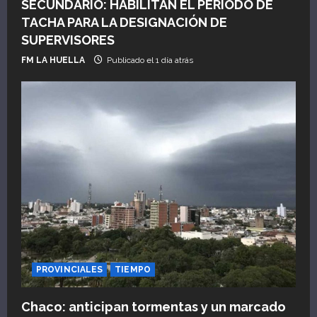
SECUNDARIO: HABILITAN EL PERÍODO DE
r
TACHA PARA LA DESIGNACIÓN DE
a
SUPERVISORES
FM LA HUELLA
Publicado el 1 día atrás
d
a
s
PROVINCIALES
TIEMPO
Chaco: anticipan tormentas y un marcado