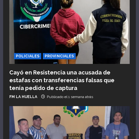
n
d
e
e
POLICIALES
PROVINCIALES
n
Cayó en Resistencia una acusada de
t
estafas con transferencias falsas que
tenía pedido de captura
r
FM LA HUELLA
Publicado el 1 semana atrás
a
d
a