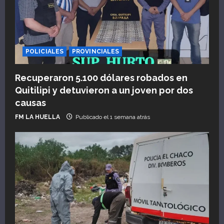
s
POLICIALES
PROVINCIALES
Recuperaron 5.100 dólares robados en
Quitilipi y detuvieron a un joven por dos
causas
FM LA HUELLA
Publicado el 1 semana atrás