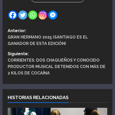
N
Anterior:
GRAN HERMANO 2025 ¡SANTIAGO ES EL
a
GANADOR DE ESTA EDICIÓN!
v
Siguiente:
e
CORRIENTES: DOS CHAQUEÑOS Y CONOCIDO
PRODUCTOR MUSICAL DETENIDOS CON MÁS DE
g
2 KILOS DE COCAÍNA
a
c
HISTORIAS RELACIONADAS
i
ó