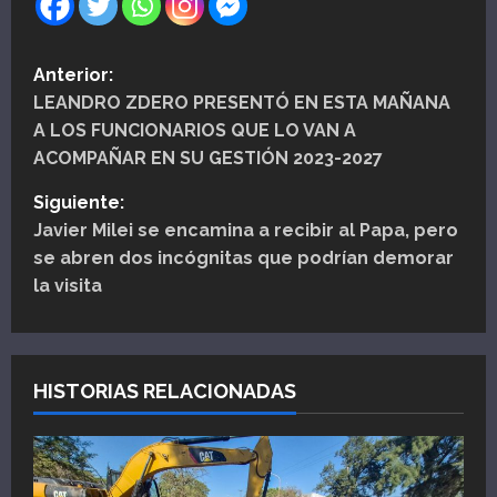
N
Anterior:
LEANDRO ZDERO PRESENTÓ EN ESTA MAÑANA
a
A LOS FUNCIONARIOS QUE LO VAN A
v
ACOMPAÑAR EN SU GESTIÓN 2023-2027
e
Siguiente:
Javier Milei se encamina a recibir al Papa, pero
g
se abren dos incógnitas que podrían demorar
la visita
a
c
i
HISTORIAS RELACIONADAS
ó
n