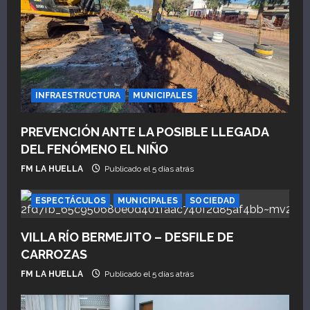
d
e
e
INFRAESTRUCTURA
MUNICIPALES
n
PREVENCIÓN ANTE LA POSIBLE LLEGADA
t
DEL FENÓMENO EL NIÑO
r
FM LA HUELLA
Publicado el 5 días atrás
a
ESPECTÁCULOS
MUNICIPALES
SOCIEDAD
d
VILLA RÍO BERMEJITO – DESFILE DE
a
CARROZAS
FM LA HUELLA
Publicado el 5 días atrás
s