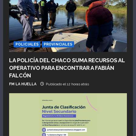
ó
n
d
e
POLICIALES
PROVINCIALES
e
LA POLICÍA DEL CHACO SUMA RECURSOS AL
n
OPERATIVO PARA ENCONTRAR A FABIÁN
FALCÓN
t
FM LA HUELLA
Publicado el 12 horas atrás
r
a
d
a