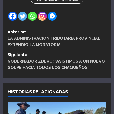
N
Anterior:
LA ADMINISTRACIÓN TRIBUTARIA PROVINCIAL
a
EXTENDIÓ LA MORATORIA
v
Siguiente:
e
GOBERNADOR ZDERO: “ASISTIMOS A UN NUEVO
GOLPE HACIA TODOS LOS CHAQUEÑOS”
g
a
HISTORIAS RELACIONADAS
c
i