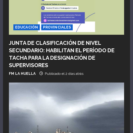
s
EDUCACIÓN
PROVINCIALES
JUNTA DE CLASIFICACIÓN DE NIVEL
SECUNDARIO: HABILITAN EL PERÍODO DE
TACHA PARA LA DESIGNACIÓN DE
SUPERVISORES
FM LA HUELLA
Publicado el 2 días atrás