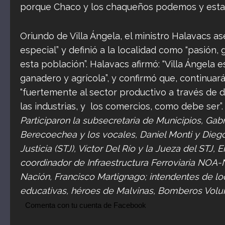
porque Chaco y los chaqueños podemos y estamo
Oriundo de Villa Ángela, el ministro Halavacs 
especial” y definió a la localidad como “pasión
esta población”. Halavacs afirmó: “Villa Ángela 
ganadero y agrícola”, y confirmó que, continua
“fuertemente al sector productivo a través de d
las industrias, y los comercios, como debe ser”. 
Participaron la subsecretaria de Municipios, Gab
Berecoechea y los vocales, Daniel Monti y Diego 
Justicia (STJ), Víctor Del Río y la Jueza del STJ, E
coordinador de Infraestructura Ferroviaria NOA-
Nación, Francisco Martignago; intendentes de lo
educativas, héroes de Malvinas, Bomberos Volunt
Comenta con tu cuenta de Facebook