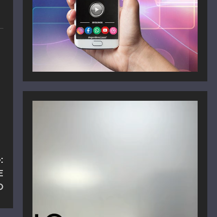
Reproductor
de
vídeo
:
E
O