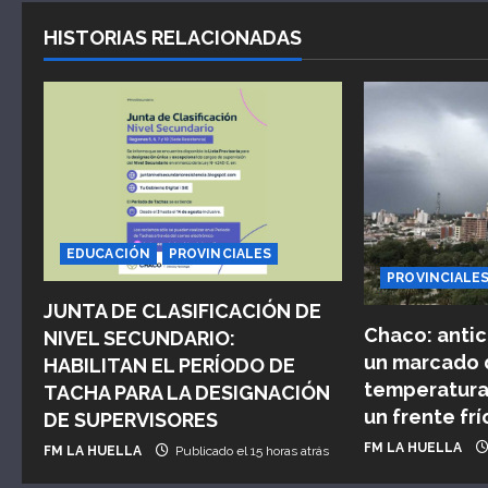
e
HISTORIAS RELACIONADAS
g
a
c
i
ó
EDUCACIÓN
PROVINCIALES
n
PROVINCIALE
JUNTA DE CLASIFICACIÓN DE
d
Chaco: antic
NIVEL SECUNDARIO:
un marcado 
HABILITAN EL PERÍODO DE
e
temperatura 
TACHA PARA LA DESIGNACIÓN
un frente frí
e
DE SUPERVISORES
FM LA HUELLA
FM LA HUELLA
Publicado el 15 horas atrás
n