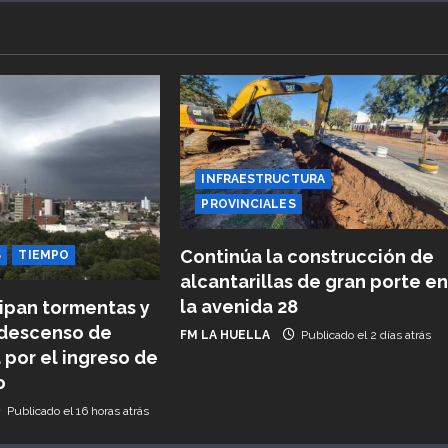
INFRAESTRUCTURA
PROVINCIALES
Continúa la construcción de
S
TIEMPO
alcantarillas de gran porte e
la avenida 28
ipan tormentas y
descenso de
FM LA HUELLA
Publicado el 2 días atrás
por el ingreso de
o
Publicado el 16 horas atrás