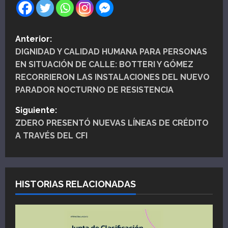
N
Anterior:
DIGNIDAD Y CALIDAD HUMANA PARA PERSONAS
a
EN SITUACIÓN DE CALLE: BOTTERI Y GÓMEZ
v
RECORRIERON LAS INSTALACIONES DEL NUEVO
PARADOR NOCTURNO DE RESISTENCIA
e
Siguiente:
g
ZDERO PRESENTÓ NUEVAS LÍNEAS DE CRÉDITO
A TRAVÉS DEL CFI
a
c
i
HISTORIAS RELACIONADAS
ó
n