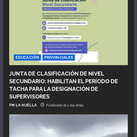
d
e
e
n
EDUCACIÓN
PROVINCIALES
t
JUNTA DE CLASIFICACIÓN DE NIVEL
r
SECUNDARIO: HABILITAN EL PERÍODO DE
a
TACHA PARA LA DESIGNACIÓN DE
SUPERVISORES
d
FM LA HUELLA
Publicado el 1 día atrás
a
s