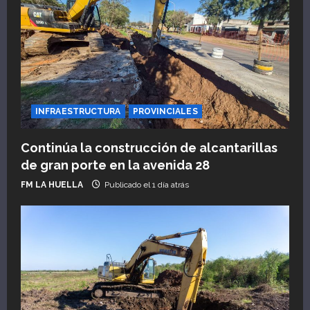
s
INFRAESTRUCTURA
PROVINCIALES
Continúa la construcción de alcantarillas
de gran porte en la avenida 28
FM LA HUELLA
Publicado el 1 día atrás