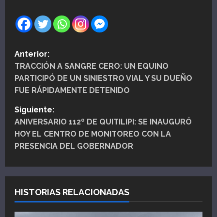
N
Anterior:
TRACCIÓN A SANGRE CERO: UN EQUINO
a
PARTICIPÓ DE UN SINIESTRO VIAL Y SU DUEÑO
v
FUE RÁPIDAMENTE DETENIDO
e
Siguiente:
ANIVERSARIO 112º DE QUITILIPI: SE INAUGURÓ
g
HOY EL CENTRO DE MONITOREO CON LA
PRESENCIA DEL GOBERNADOR
a
c
i
HISTORIAS RELACIONADAS
ó