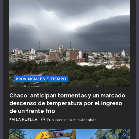
n
d
e
e
n
t
PROVINCIALES
TIEMPO
r
Chaco: anticipan tormentas y un marcado
a
descenso de temperatura por el ingreso
de un frente frío
d
FM LA HUELLA
Publicado el 10 minutos atrás
a