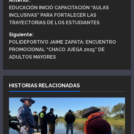
Anterior:
EDUCACIÓN INICIÓ CAPACITACIÓN “AULAS
a
INCLUSIVAS” PARA FORTALECER LAS
v
TRAYECTORIAS DE LOS ESTUDIANTES
e
Siguiente:
POLIDEPORTIVO JAIME ZAPATA: ENCUENTRO
g
PROMOCIONAL “CHACO JUEGA 2025” DE
ADULTOS MAYORES
a
c
i
HISTORIAS RELACIONADAS
ó
n
d