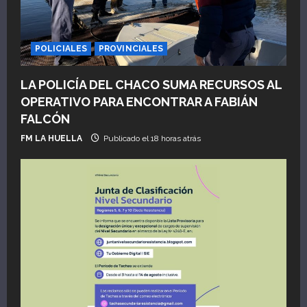
e
e
POLICIALES
PROVINCIALES
n
LA POLICÍA DEL CHACO SUMA RECURSOS AL
t
OPERATIVO PARA ENCONTRAR A FABIÁN
r
FALCÓN
FM LA HUELLA
Publicado el 18 horas atrás
a
d
a
s