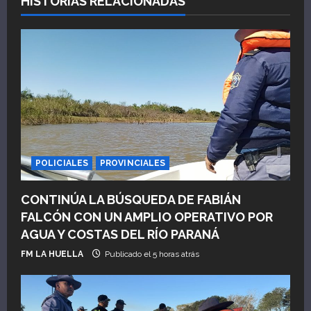
HISTORIAS RELACIONADAS
i
ó
n
d
e
e
POLICIALES
PROVINCIALES
n
CONTINÚA LA BÚSQUEDA DE FABIÁN
FALCÓN CON UN AMPLIO OPERATIVO POR
t
AGUA Y COSTAS DEL RÍO PARANÁ
r
FM LA HUELLA
Publicado el 5 horas atrás
a
d