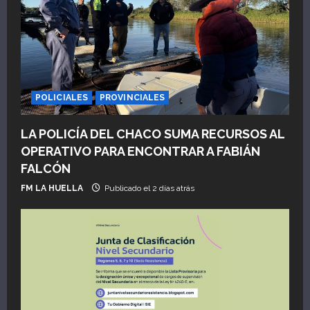
a
s
POLICIALES
PROVINCIALES
LA POLICÍA DEL CHACO SUMA RECURSOS AL
OPERATIVO PARA ENCONTRAR A FABIÁN
FALCÓN
FM LA HUELLA
Publicado el 2 días atrás