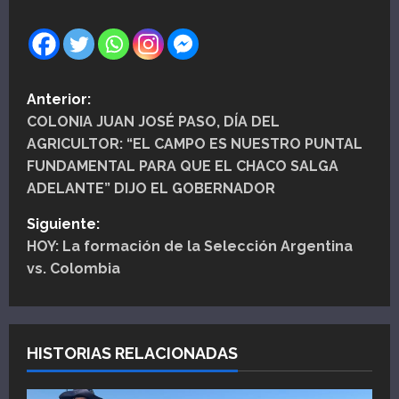
N
Anterior:
COLONIA JUAN JOSÉ PASO, DÍA DEL
a
AGRICULTOR: “EL CAMPO ES NUESTRO PUNTAL
v
FUNDAMENTAL PARA QUE EL CHACO SALGA
ADELANTE” DIJO EL GOBERNADOR
e
Siguiente:
g
HOY: La formación de la Selección Argentina
vs. Colombia
a
c
i
HISTORIAS RELACIONADAS
ó