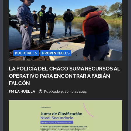
n
d
e
e
POLICIALES
PROVINCIALES
n
LA POLICÍA DEL CHACO SUMA RECURSOS AL
t
OPERATIVO PARA ENCONTRAR A FABIÁN
r
FALCÓN
FM LA HUELLA
Publicado el 20 horas atrás
a
d
a