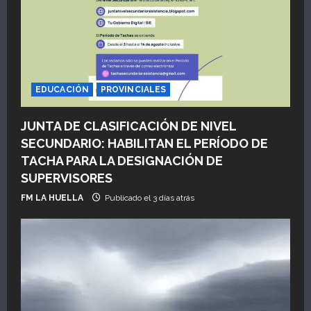
s
EDUCACIÓN
PROVINCIALES
JUNTA DE CLASIFICACIÓN DE NIVEL
SECUNDARIO: HABILITAN EL PERÍODO DE
TACHA PARA LA DESIGNACIÓN DE
SUPERVISORES
FM LA HUELLA
Publicado el 3 días atrás