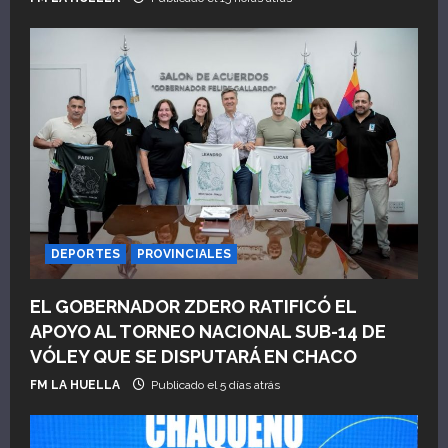
r
a
d
a
s
DEPORTES
PROVINCIALES
EL GOBERNADOR ZDERO RATIFICÓ EL
APOYO AL TORNEO NACIONAL SUB-14 DE
VÓLEY QUE SE DISPUTARÁ EN CHACO
FM LA HUELLA
Publicado el 5 días atrás