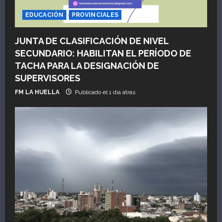
t
EDUCACIÓN
PROVINCIALES
r
JUNTA DE CLASIFICACIÓN DE NIVEL
a
SECUNDARIO: HABILITAN EL PERÍODO DE
TACHA PARA LA DESIGNACIÓN DE
d
SUPERVISORES
a
FM LA HUELLA
Publicado el 1 día atrás
s