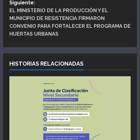
e
Siguiente:
EL MINISTERIO DE LA PRODUCCIÓN Y EL
g
MUNICIPIO DE RESISTENCIA FIRMARON
CONVENIO PARA FORTALECER EL PROGRAMA DE
a
HUERTAS URBANAS
c
i
HISTORIAS RELACIONADAS
ó
n
d
e
e
n