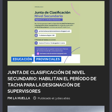
a
d
a
s
EDUCACIÓN
PROVINCIALES
JUNTA DE CLASIFICACIÓN DE NIVEL
SECUNDARIO: HABILITAN EL PERÍODO DE
TACHA PARA LA DESIGNACIÓN DE
SUPERVISORES
FM LA HUELLA
Publicado el 3 días atrás