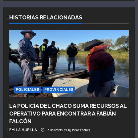
a
HISTORIAS RELACIONADAS
c
i
ó
n
d
e
POLICIALES
PROVINCIALES
e
LA POLICÍA DEL CHACO SUMA RECURSOS AL
n
OPERATIVO PARA ENCONTRAR A FABIÁN
FALCÓN
t
FM LA HUELLA
Publicado el 19 horas atrás
r