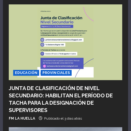
r
a
d
a
s
EDUCACIÓN
PROVINCIALES
JUNTA DE CLASIFICACIÓN DE NIVEL
SECUNDARIO: HABILITAN EL PERÍODO DE
TACHA PARA LA DESIGNACIÓN DE
SUPERVISORES
FM LA HUELLA
Publicado el 3 días atrás