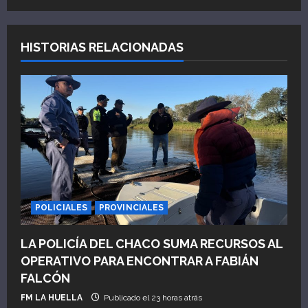
a
HISTORIAS RELACIONADAS
c
i
ó
n
d
e
POLICIALES
PROVINCIALES
e
LA POLICÍA DEL CHACO SUMA RECURSOS AL
n
OPERATIVO PARA ENCONTRAR A FABIÁN
FALCÓN
t
FM LA HUELLA
Publicado el 23 horas atrás