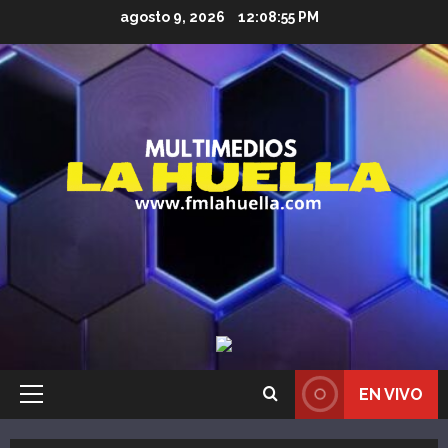
Saltar
agosto 9, 2026
12:08:56 PM
al
contenido
EN VIVO
Menú
principal