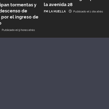
la avenida 28
ipan tormentas y
descenso de
FM LA HUELLA
Publicado el 1 día atrás
por el ingreso de
o
Publicado el 9 horas atrás