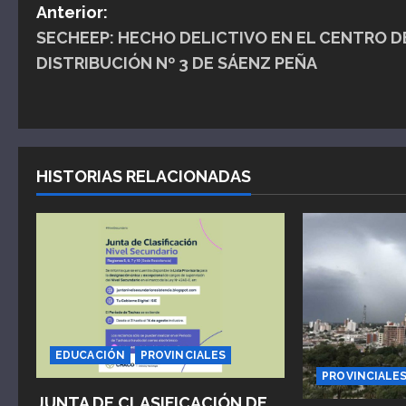
N
Anterior:
SECHEEP: HECHO DELICTIVO EN EL CENTRO D
a
DISTRIBUCIÓN Nº 3 DE SÁENZ PEÑA
v
e
g
HISTORIAS RELACIONADAS
a
c
i
ó
n
EDUCACIÓN
PROVINCIALES
PROVINCIALE
d
JUNTA DE CLASIFICACIÓN DE