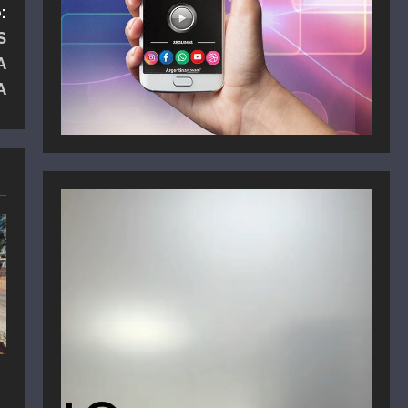
:
S
A
A
Reproductor
de
vídeo
n