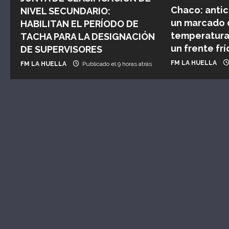
Chaco: antic
NIVEL SECUNDARIO:
e
un marcado 
HABILITAN EL PERÍODO DE
e
temperatura 
TACHA PARA LA DESIGNACIÓN
un frente frí
DE SUPERVISORES
n
FM LA HUELLA
FM LA HUELLA
Publicado el 9 horas atrás
t
r
a
d
a
s