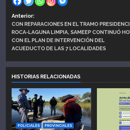
N
Anterior:
CON REPARACIONES EN EL TRAMO PRESIDENCI
a
ROCA-LAGUNA LIMPIA, SAMEEP CONTINUÓ HO
v
CON EL PLAN DE INTERVENCIÓN DEL
ACUEDUCTO DE LAS 7 LOCALIDADES
e
g
a
HISTORIAS RELACIONADAS
c
i
ó
n
POLICIALES
PROVINCIALES