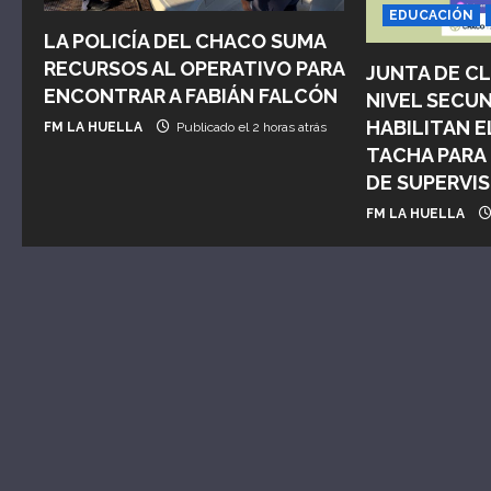
EDUCACIÓN
d
LA POLICÍA DEL CHACO SUMA
RECURSOS AL OPERATIVO PARA
JUNTA DE CL
e
ENCONTRAR A FABIÁN FALCÓN
NIVEL SECU
e
HABILITAN E
FM LA HUELLA
Publicado el 2 horas atrás
TACHA PARA
n
DE SUPERVI
t
FM LA HUELLA
r
a
d
a
s