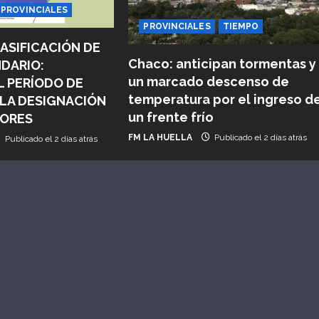
PROVINCIALES
PROVINCIALES
TIEMPO
ASIFICACIÓN DE
Chaco: anticipan tormentas y
NDARIO:
un marcado descenso de
L PERÍODO DE
temperatura por el ingreso d
 LA DESIGNACIÓN
un frente frío
SORES
FM LA HUELLA
Publicado el 2 días atrás
Publicado el 2 días atrás