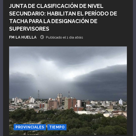
r
JUNTA DE CLASIFICACIÓN DE NIVEL
a
SECUNDARIO: HABILITAN EL PERÍODO DE
TACHA PARA LA DESIGNACIÓN DE
d
SUPERVISORES
a
FM LA HUELLA
Publicado el 1 día atrás
s
PROVINCIALES
TIEMPO