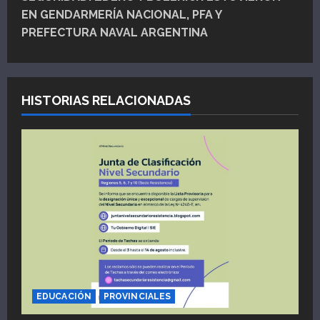
EN GENDARMERÍA NACIONAL, PFA Y
a
PREFECTURA NAVAL ARGENTINA
c
i
HISTORIAS RELACIONADAS
ó
n
d
e
e
n
t
EDUCACIÓN
PROVINCIALES