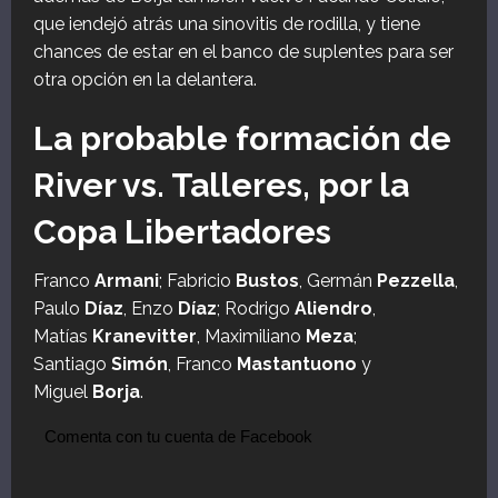
que iendejó atrás una sinovitis de rodilla, y tiene
chances de estar en el banco de suplentes para ser
otra opción en la delantera.
La probable formación de
River vs. Talleres, por la
Copa Libertadores
Franco
Armani
; Fabricio
Bustos
, Germán
Pezzella
,
Paulo
Díaz
, Enzo
Díaz
; Rodrigo
Aliendro
,
Matías
Kranevitter
, Maximiliano
Meza
;
Santiago
Simón
, Franco
Mastantuono
y
Miguel
Borja
.
Comenta con tu cuenta de Facebook