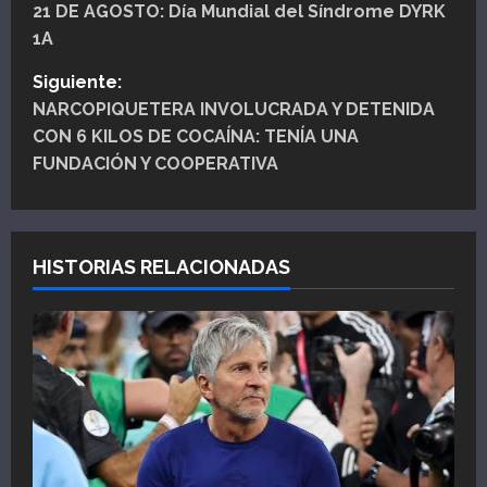
21 DE AGOSTO: Día Mundial del Síndrome DYRK
a
1A
v
Siguiente:
e
NARCOPIQUETERA INVOLUCRADA Y DETENIDA
CON 6 KILOS DE COCAÍNA: TENÍA UNA
g
FUNDACIÓN Y COOPERATIVA
a
c
HISTORIAS RELACIONADAS
i
ó
n
d
e