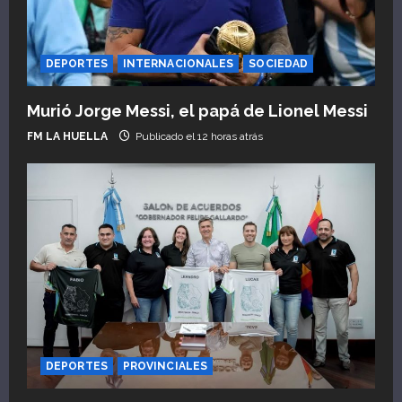
e
n
DEPORTES
INTERNACIONALES
SOCIEDAD
t
Murió Jorge Messi, el papá de Lionel Messi
r
FM LA HUELLA
Publicado el 12 horas atrás
a
d
a
s
DEPORTES
PROVINCIALES