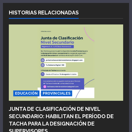
c
HISTORIAS RELACIONADAS
i
ó
n
d
e
e
n
EDUCACIÓN
PROVINCIALES
t
JUNTA DE CLASIFICACIÓN DE NIVEL
SECUNDARIO: HABILITAN EL PERÍODO DE
r
TACHA PARA LA DESIGNACIÓN DE
a
SUPERVISORES