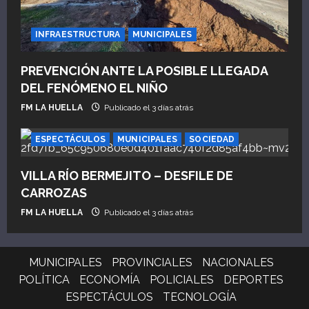
INFRAESTRUCTURA
MUNICIPALES
PREVENCIÓN ANTE LA POSIBLE LLEGADA
DEL FENÓMENO EL NIÑO
FM LA HUELLA
Publicado el 3 días atrás
ESPECTÁCULOS
MUNICIPALES
SOCIEDAD
VILLA RÍO BERMEJITO – DESFILE DE
CARROZAS
FM LA HUELLA
Publicado el 3 días atrás
MUNICIPALES
PROVINCIALES
NACIONALES
POLÍTICA
ECONOMÍA
POLICIALES
DEPORTES
ESPECTÁCULOS
TECNOLOGÍA