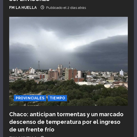
FM LA HUELLA
Publicado el 2 días atrás
d
a
s
PROVINCIALES
TIEMPO
Chaco: anticipan tormentas y un marcado
descenso de temperatura por el ingreso
de un frente frío