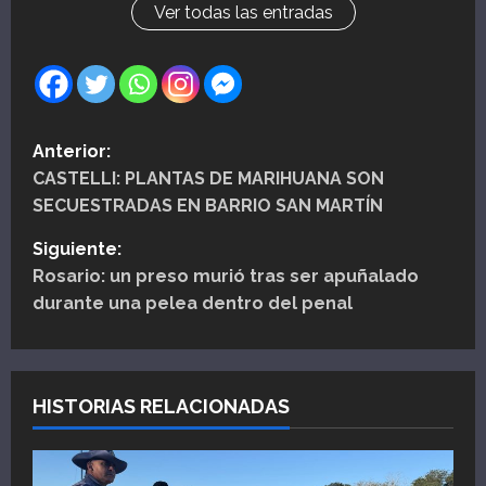
Ver todas las entradas
N
Anterior:
CASTELLI: PLANTAS DE MARIHUANA SON
a
SECUESTRADAS EN BARRIO SAN MARTÍN
v
Siguiente:
e
Rosario: un preso murió tras ser apuñalado
durante una pelea dentro del penal
g
a
HISTORIAS RELACIONADAS
c
i