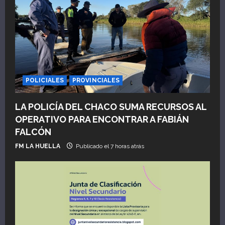
ó
n
d
e
POLICIALES
PROVINCIALES
e
LA POLICÍA DEL CHACO SUMA RECURSOS AL
n
OPERATIVO PARA ENCONTRAR A FABIÁN
FALCÓN
t
FM LA HUELLA
Publicado el 7 horas atrás
r
a
d
a