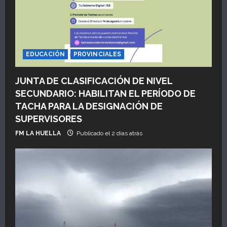
s
EDUCACIÓN
PROVINCIALES
JUNTA DE CLASIFICACIÓN DE NIVEL
SECUNDARIO: HABILITAN EL PERÍODO DE
TACHA PARA LA DESIGNACIÓN DE
SUPERVISORES
FM LA HUELLA
Publicado el 2 días atrás