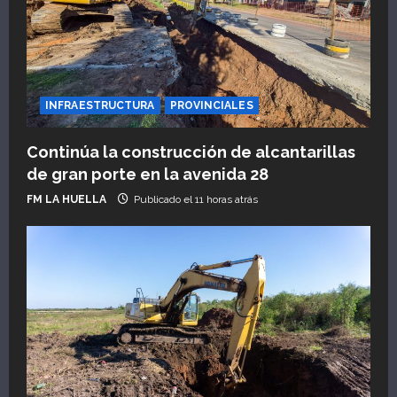
d
e
e
INFRAESTRUCTURA
PROVINCIALES
n
Continúa la construcción de alcantarillas
de gran porte en la avenida 28
t
FM LA HUELLA
Publicado el 11 horas atrás
r
a
d
a
s