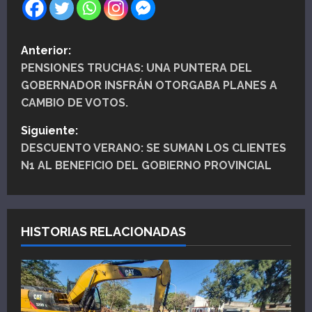
N
Anterior:
PENSIONES TRUCHAS: UNA PUNTERA DEL
a
GOBERNADOR INSFRÁN OTORGABA PLANES A
v
CAMBIO DE VOTOS.
e
Siguiente:
DESCUENTO VERANO: SE SUMAN LOS CLIENTES
g
N1 AL BENEFICIO DEL GOBIERNO PROVINCIAL
a
c
HISTORIAS RELACIONADAS
i
ó
n