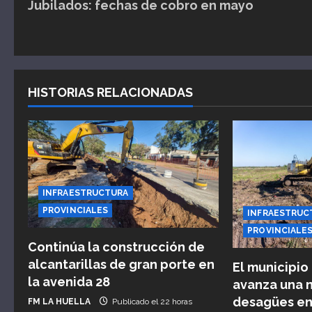
Jubilados: fechas de cobro en mayo
a
v
e
HISTORIAS RELACIONADAS
g
a
c
i
INFRAESTRUCTURA
PROVINCIALES
INFRAESTRUC
ó
PROVINCIALE
Continúa la construcción de
n
alcantarillas de gran porte en
El municipio
d
la avenida 28
avanza una 
desagües en
FM LA HUELLA
Publicado el 22 horas
e