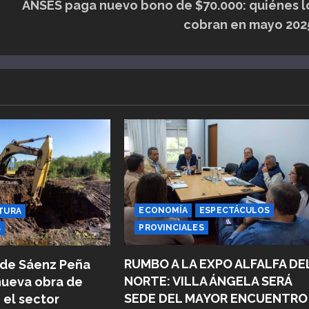
ANSES paga nuevo bono de $70.000: quiénes l
cobran en mayo 202
ECONOMÍA
ESPECTÁCULOS
TURA
PROVINCIALES
S
RUMBO A LA EXPO ALFALFA DE
 de Sáenz Peña
NORTE: VILLA ÁNGELA SERÁ
nueva obra de
SEDE DEL MAYOR ENCUENTRO
 el sector