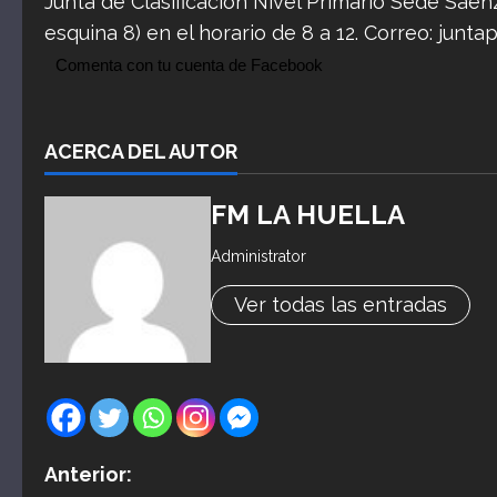
Junta de Clasificación Nivel Primario Sede Sáen
esquina 8) en el horario de 8 a 12. Correo:
junta
Comenta con tu cuenta de Facebook
ACERCA DEL AUTOR
FM LA HUELLA
Administrator
Ver todas las entradas
N
Anterior: