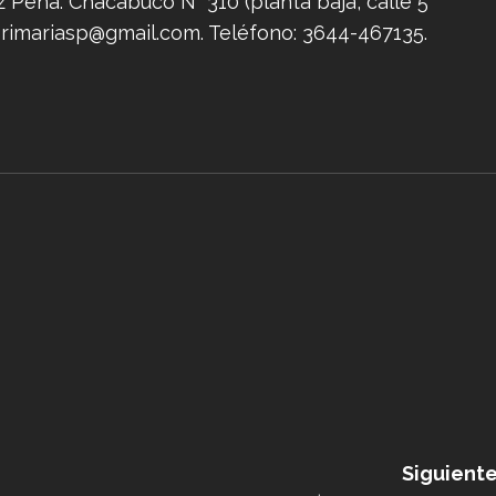
z Peña: Chacabuco N° 310 (planta baja, calle 5
primariasp@gmail.com
. Teléfono: 3644-467135.
Siguiente