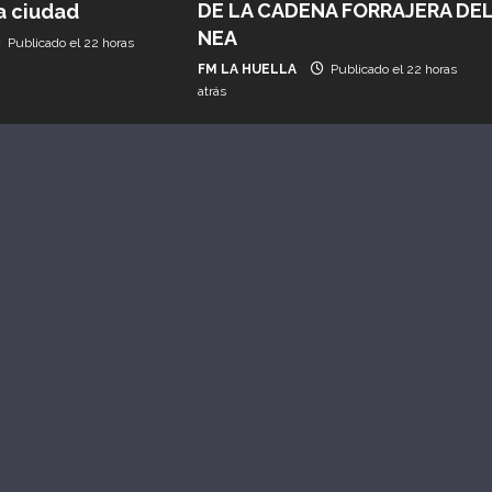
DE LA CADENA FORRAJERA DE
a ciudad
NEA
Publicado el 22 horas
FM LA HUELLA
Publicado el 22 horas
atrás