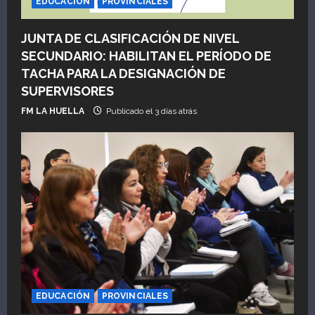
EDUCACIÓN
PROVINCIALES
n
JUNTA DE CLASIFICACIÓN DE NIVEL
t
SECUNDARIO: HABILITAN EL PERÍODO DE
TACHA PARA LA DESIGNACIÓN DE
r
SUPERVISORES
a
FM LA HUELLA
Publicado el 3 días atrás
d
a
s
EDUCACIÓN
PROVINCIALES