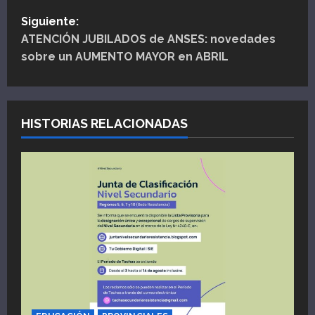
v
Siguiente:
e
ATENCIÓN JUBILADOS de ANSES: novedades
sobre un AUMENTO MAYOR en ABRIL
g
a
HISTORIAS RELACIONADAS
c
i
ó
n
d
e
e