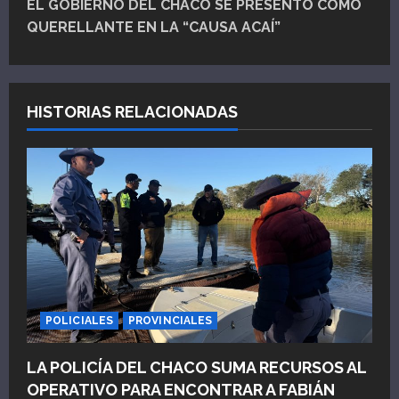
EL GOBIERNO DEL CHACO SE PRESENTÓ COMO
e
QUERELLANTE EN LA “CAUSA ACAÍ”
g
a
HISTORIAS RELACIONADAS
c
i
ó
n
d
e
POLICIALES
PROVINCIALES
e
LA POLICÍA DEL CHACO SUMA RECURSOS AL
OPERATIVO PARA ENCONTRAR A FABIÁN