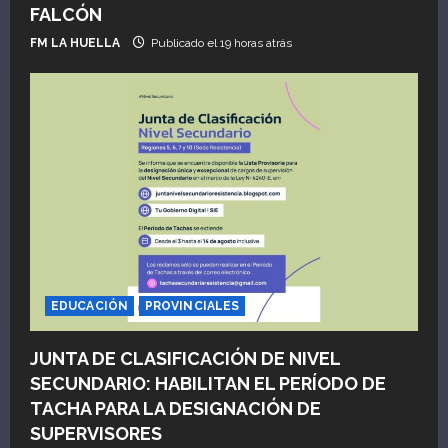
n
FALCÓN
t
FM LA HUELLA
Publicado el 19 horas atrás
r
a
d
a
s
EDUCACIÓN
PROVINCIALES
JUNTA DE CLASIFICACIÓN DE NIVEL
SECUNDARIO: HABILITAN EL PERÍODO DE
TACHA PARA LA DESIGNACIÓN DE
SUPERVISORES