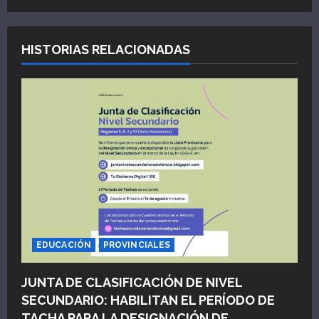
a
c
HISTORIAS RELACIONADAS
i
ó
n
d
e
e
n
EDUCACIÓN
PROVINCIALES
t
JUNTA DE CLASIFICACIÓN DE NIVEL
SECUNDARIO: HABILITAN EL PERÍODO DE
r
TACHA PARA LA DESIGNACIÓN DE