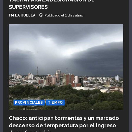
a
SUPERVISORES
FM LA HUELLA
Publicado el 2 días atrás
d
a
s
PROVINCIALES
TIEMPO
Chaco: anticipan tormentas y un marcado
descenso de temperatura por el ingreso