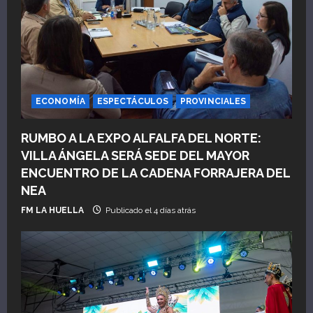
n
t
r
a
ECONOMÍA
ESPECTÁCULOS
PROVINCIALES
d
RUMBO A LA EXPO ALFALFA DEL NORTE:
VILLA ÁNGELA SERÁ SEDE DEL MAYOR
a
ENCUENTRO DE LA CADENA FORRAJERA DEL
s
NEA
FM LA HUELLA
Publicado el 4 días atrás