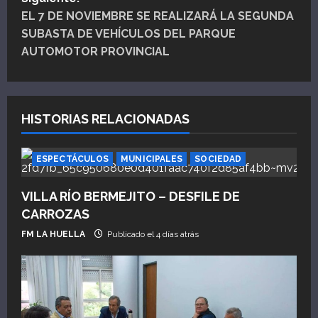
v
EL 7 DE NOVIEMBRE SE REALIZARÁ LA SEGUNDA
e
SUBASTA DE VEHÍCULOS DEL PARQUE
AUTOMOTOR PROVINCIAL
g
a
HISTORIAS RELACIONADAS
c
i
ESPECTÁCULOS
MUNICIPALES
SOCIEDAD
ó
VILLA RÍO BERMEJITO – DESFILE DE
n
CARROZAS
FM LA HUELLA
Publicado el 4 días atrás
d
e
e