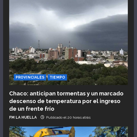
a
s
PROVINCIALES
TIEMPO
Chaco: anticipan tormentas y un marcado
descenso de temperatura por el ingreso
de un frente frío
FM LA HUELLA
Publicado el 20 horas atrás