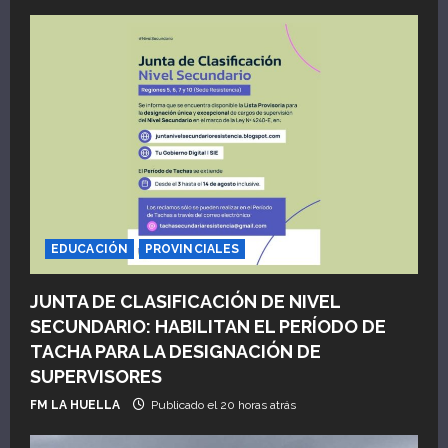
i
ó
n
d
e
e
n
EDUCACIÓN
PROVINCIALES
t
JUNTA DE CLASIFICACIÓN DE NIVEL
SECUNDARIO: HABILITAN EL PERÍODO DE
r
TACHA PARA LA DESIGNACIÓN DE
a
SUPERVISORES
FM LA HUELLA
Publicado el 20 horas atrás
d