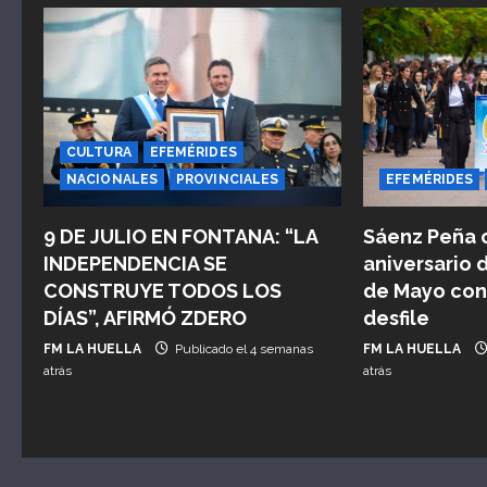
a
c
i
ó
CULTURA
EFEMÉRIDES
n
NACIONALES
PROVINCIALES
EFEMÉRIDES
d
9 DE JULIO EN FONTANA: “LA
Sáenz Peña c
INDEPENDENCIA SE
aniversario 
e
CONSTRUYE TODOS LOS
de Mayo con 
e
DÍAS”, AFIRMÓ ZDERO
desfile
FM LA HUELLA
Publicado el 4 semanas
FM LA HUELLA
n
atrás
atrás
t
r