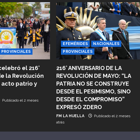
EFEMÉRIDES
NACIONALES
PROVINCIALES
PROVINCIALES
216° ANIVERSARIO DE LA
elebró el 216°
REVOLUCIÓN DE MAYO: “LA
de la Revolución
PATRIA NO SE CONSTRUYE
acto patrio y
DESDE EL PESIMISMO, SINO
DESDE EL COMPROMISO”
Publicado el 2 meses
EXPRESÓ ZDERO
FM LA HUELLA
Publicado el 2 meses
atrás