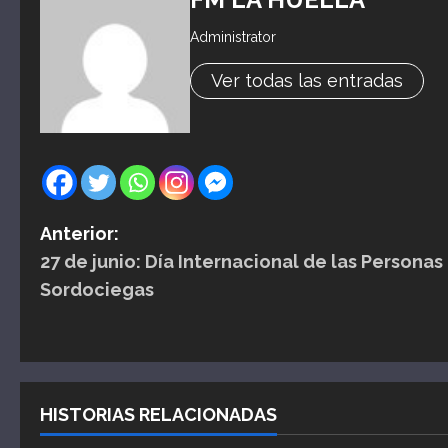
Administrator
Ver todas las entradas
N
Anterior:
27 de junio: Día Internacional de las Personas
a
Sordociegas
v
e
g
HISTORIAS RELACIONADAS