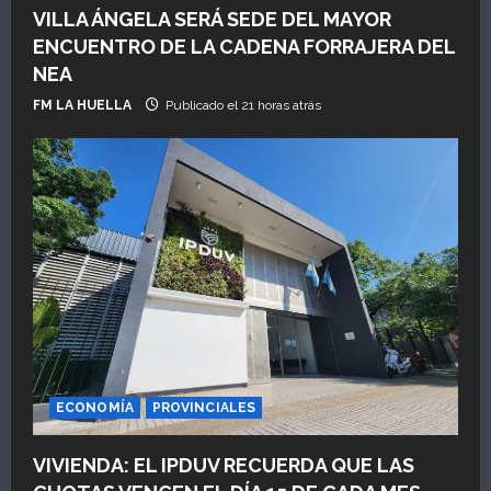
VILLA ÁNGELA SERÁ SEDE DEL MAYOR
r
ENCUENTRO DE LA CADENA FORRAJERA DEL
a
NEA
FM LA HUELLA
Publicado el 21 horas atrás
d
a
s
ECONOMÍA
PROVINCIALES
VIVIENDA: EL IPDUV RECUERDA QUE LAS