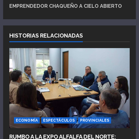
g
EMPRENDEDOR CHAQUEÑO A CIELO ABIERTO
a
c
HISTORIAS RELACIONADAS
i
ó
n
d
e
e
n
ECONOMÍA
ESPECTÁCULOS
PROVINCIALES
t
RUMBO A LA EXPO ALFALFA DEL NORTE: