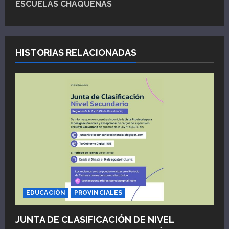
ESCUELAS CHAQUEÑAS
a
c
i
HISTORIAS RELACIONADAS
ó
n
d
e
e
n
EDUCACIÓN
PROVINCIALES
t
JUNTA DE CLASIFICACIÓN DE NIVEL
r