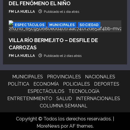
DEL FENÓMENO EL NIÑO
FM LA HUELLA
Publicado el 1 día atrás
ESPECTÁCULOS
MUNICIPALES
SOCIEDAD
VILLA RÍO BERMEJITO – DESFILE DE
CARROZAS
FM LA HUELLA
Publicado el 2 días atrás
MUNICIPALES
PROVINCIALES
NACIONALES
POLÍTICA
ECONOMÍA
POLICIALES
DEPORTES
ESPECTÁCULOS
TECNOLOGÍA
ENTRETENIMIENTO
SALUD
INTERNACIONALES
COLUMNA SEMANAL
Copyright © Todos los derechos reservados.
|
MoreNews
por AF themes.