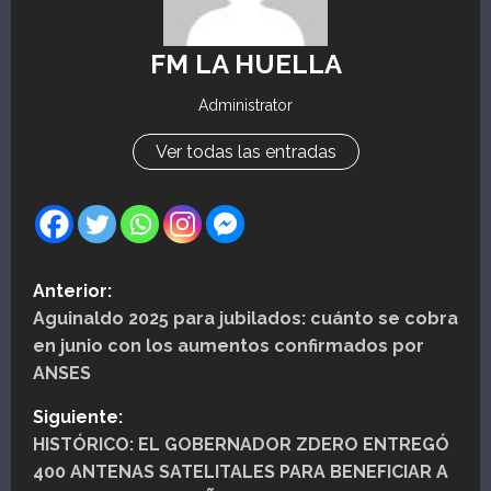
FM LA HUELLA
Administrator
Ver todas las entradas
N
Anterior:
Aguinaldo 2025 para jubilados: cuánto se cobra
a
en junio con los aumentos confirmados por
v
ANSES
e
Siguiente:
HISTÓRICO: EL GOBERNADOR ZDERO ENTREGÓ
g
400 ANTENAS SATELITALES PARA BENEFICIAR A