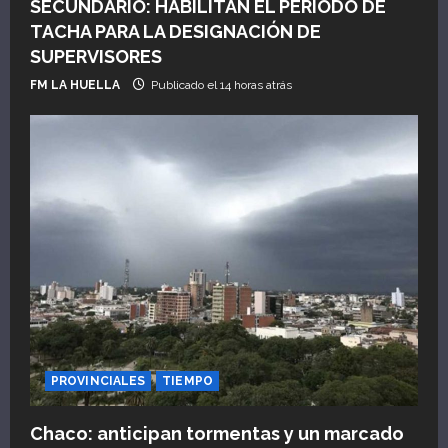
SECUNDARIO: HABILITAN EL PERÍODO DE
a
TACHA PARA LA DESIGNACIÓN DE
SUPERVISORES
d
FM LA HUELLA
Publicado el 14 horas atrás
a
s
PROVINCIALES
TIEMPO
Chaco: anticipan tormentas y un marcado