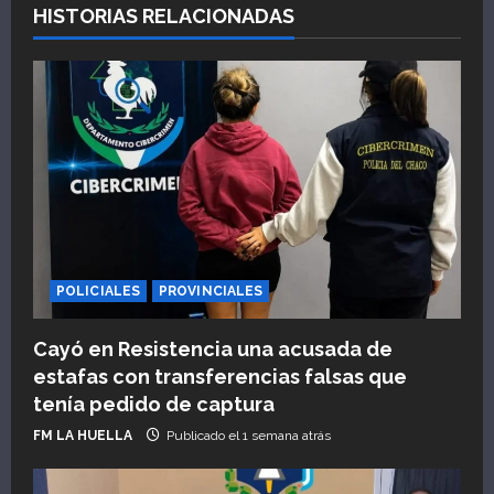
HISTORIAS RELACIONADAS
c
i
ó
n
d
e
POLICIALES
PROVINCIALES
e
n
Cayó en Resistencia una acusada de
estafas con transferencias falsas que
t
tenía pedido de captura
r
FM LA HUELLA
Publicado el 1 semana atrás
a