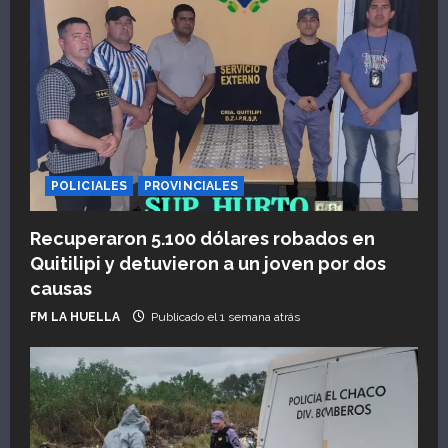
d
a
s
POLICIALES
PROVINCIALES
Recuperaron 5.100 dólares robados en
Quitilipi y detuvieron a un joven por dos
causas
FM LA HUELLA
Publicado el 1 semana atrás