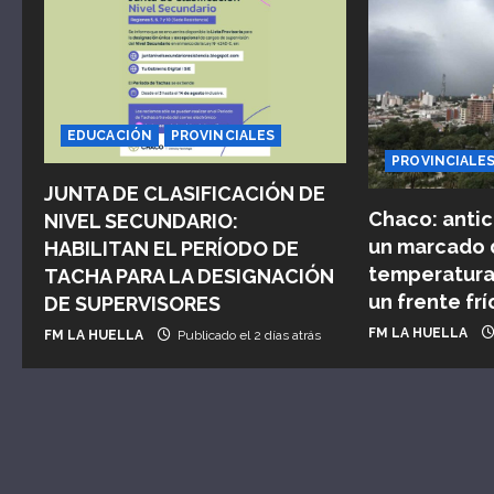
c
i
ó
n
EDUCACIÓN
PROVINCIALES
PROVINCIALE
d
JUNTA DE CLASIFICACIÓN DE
Chaco: antic
NIVEL SECUNDARIO:
e
un marcado 
HABILITAN EL PERÍODO DE
e
temperatura 
TACHA PARA LA DESIGNACIÓN
un frente frí
DE SUPERVISORES
n
FM LA HUELLA
FM LA HUELLA
Publicado el 2 días atrás
t
r
a