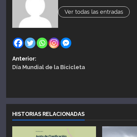
Ver todas las entradas
N
Anterior:
Día Mundial de la Bicicleta
a
v
e
g
HISTORIAS RELACIONADAS
a