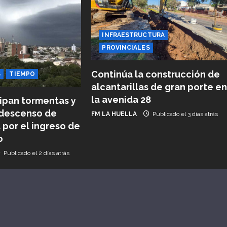
INFRAESTRUCTURA
PROVINCIALES
Continúa la construcción de
S
TIEMPO
alcantarillas de gran porte e
la avenida 28
ipan tormentas y
descenso de
FM LA HUELLA
Publicado el 3 días atrás
por el ingreso de
o
Publicado el 2 días atrás