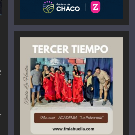
5
.
r