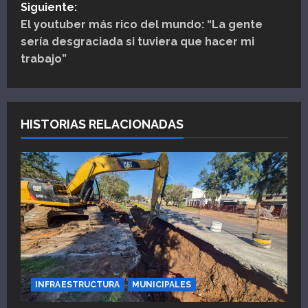
Siguiente:
e
El youtuber más rico del mundo: “La gente
sería desgraciada si tuviera que hacer mi
g
trabajo”
a
c
HISTORIAS RELACIONADAS
i
ó
n
d
e
e
INFRAESTRUCTURA
MUNICIPALES