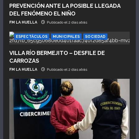
n
PREVENCIÓN ANTE LA POSIBLE LLEGADA
DEL FENÓMENO EL NIÑO
t
FM LA HUELLA
Publicado el 2 días atrás
r
ESPECTÁCULOS
MUNICIPALES
SOCIEDAD
a
VILLA RÍO BERMEJITO – DESFILE DE
d
CARROZAS
a
FM LA HUELLA
Publicado el 2 días atrás
s