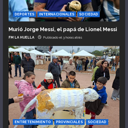
e
n
DEPORTES
INTERNACIONALES
SOCIEDAD
t
Murió Jorge Messi, el papá de Lionel Messi
r
FM LA HUELLA
Publicado el 3 horas atrás
a
d
a
s
ENTRETENIMIENTO
PROVINCIALES
SOCIEDAD