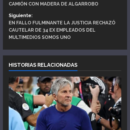
CAMIÓN CON MADERA DE ALGARROBO
v
Siguiente:
e
EN FALLO FULMINANTE LA JUSTICIA RECHAZÓ
CAUTELAR DE 34 EX EMPLEADOS DEL
g
MULTIMEDIOS SOMOS UNO
a
c
HISTORIAS RELACIONADAS
i
ó
n
d
e